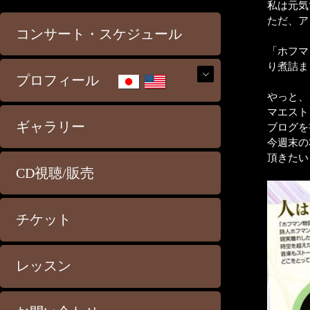
私は元
ただ、ア
コンサート・スケジュール
「ホフマ
り煮詰ま
プロフィール
やっと、
マエスト
ギャラリー
ブログを
今週末の
頂きたい
CD視聴/販売
チケット
レッスン