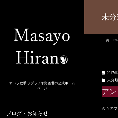
未分
HO
2017
未分
オペラ歌手 ソプラノ平野雅世の公式ホーム
ページ
アン
久々のブ
ブログ・お知らせ