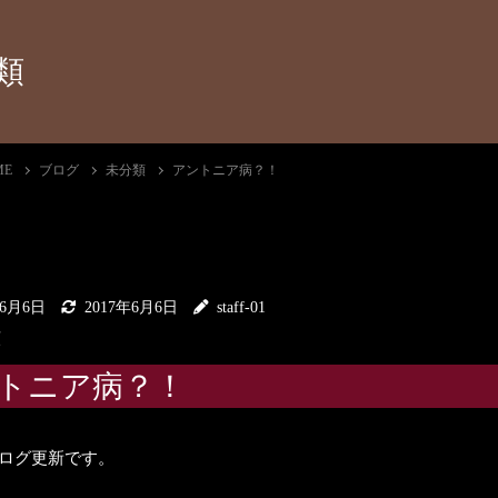
類
ME
ブログ
未分類
アントニア病？！
年6月6日
2017年6月6日
staff-01
類
トニア病？！
ログ更新です。