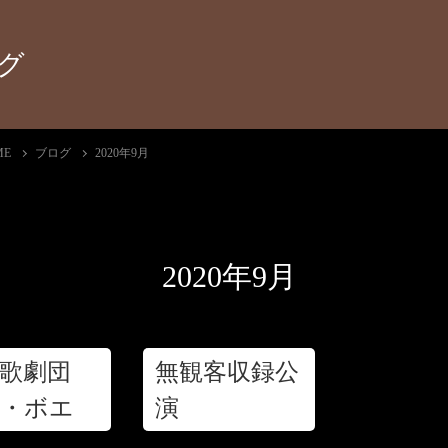
グ
ME
ブログ
2020年9月
2020年9月
歌劇団
無観客収録公
ラ・ボエー
演
関西公演