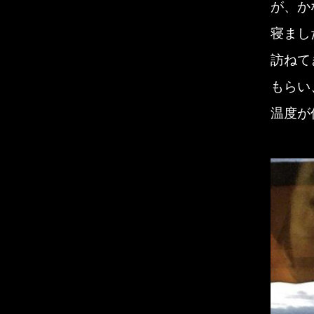
が、か
寝まし
訪ねて
もらい
温度が