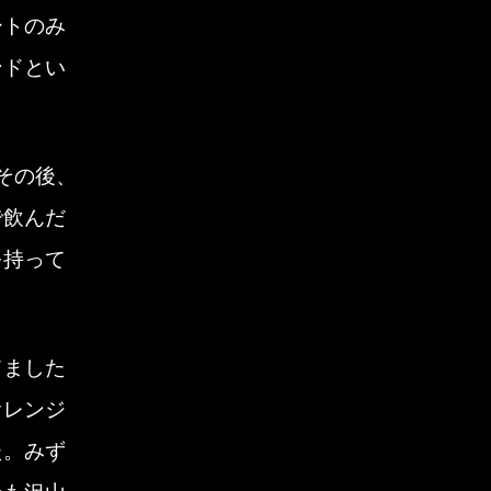
ノンタン(猫)
2020年4月
ートのみ
ンドとい
ピアニスト
2020年3月
ホームページ
2020年1月
その後、
レッスン
2019年11月
で飲んだ
を持って
伴奏者
2019年10月
公演案内
2019年8月
てました
動画
2019年7月
オレンジ
合唱
た。みず
2019年6月