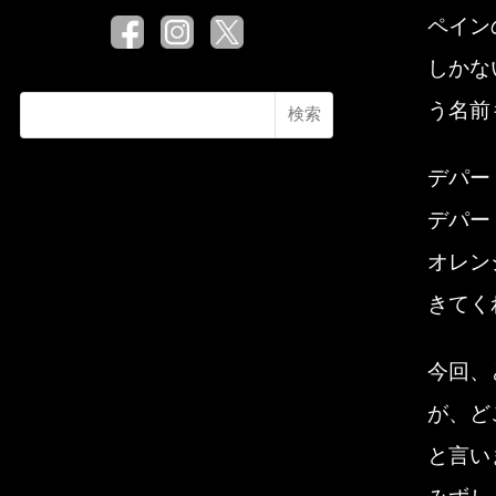
ペイン
しかな
う名前
検索
デパー
デパー
オレン
きてく
今回、
が、ど
と言い