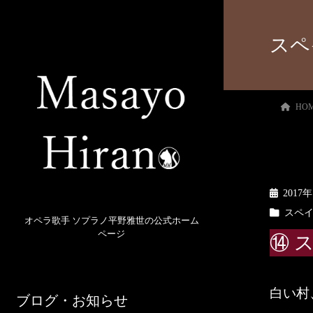
スペ
HO
2017
スペ
オペラ歌手 ソプラノ平野雅世の公式ホーム
ページ
⑭ 
白い村
ブログ・お知らせ