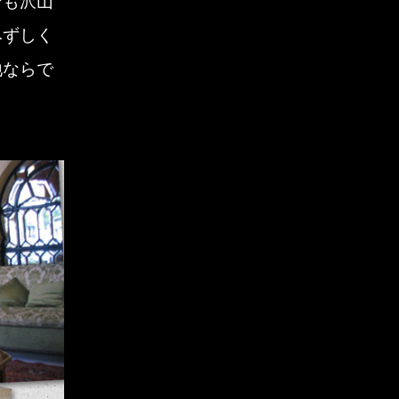
ンも沢山
女声合唱団レガーテ
2019年4月
みずしく
姪っ子
地ならで
2019年3月
思い出
2019年2月
指揮者
2019年1月
暗譜
2018年10月
未分類
2018年9月
本番前
2018年8月
本番終了
2018年7月