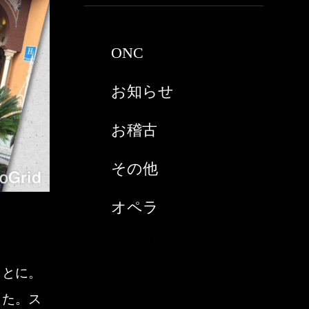
2021年3月
ONC
2021年2月
お知らせ
2021年1月
お稽古
2020年9月
その他
2020年8月
オペラ
2020年7月
スペイン
2020年6月
ことに。
チケット購入
2020年5月
した。ス