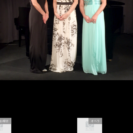
お稽古
オペラ