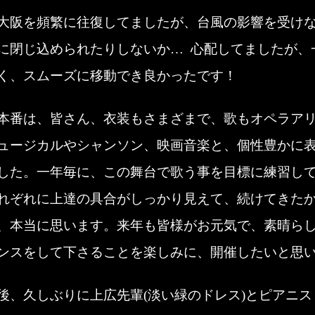
大阪を頻繁に往復してましたが、台風の影響を受け
に閉じ込められたりしないか… 心配してましたが、
く、スムーズに移動でき良かったです！
本番は、皆さん、衣装もさまざまで、歌もオペラア
ュージカルやシャンソン、映画音楽と、個性豊かに
した。一年毎に、この舞台で歌う事を目標に練習し
れぞれに上達の具合がしっかり見えて、続けてきた
、本当に思います。来年も皆様がお元気で、素晴ら
ンスをして下さることを楽しみに、開催したいと思
後、久しぶりに上広先輩(淡い緑のドレス)とピアニス