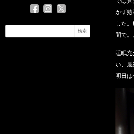
では覚
かず熟
した。
検索
間で。
睡眠充
い、最
明日は