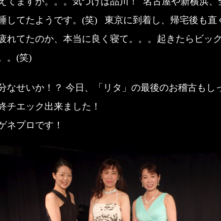
えてますが。。。気づけば品川！ 名古屋や新横浜、
睡してたようです。(笑) 東京に到着し、帰宅後も直
疲れてたのか、本当に良く寝て。。。起きたらビッ
。。(笑)
分なせいか！？ 今日、「リタ」の最後のお稽古もし
終チエック出来ました！
ゲネプロです！