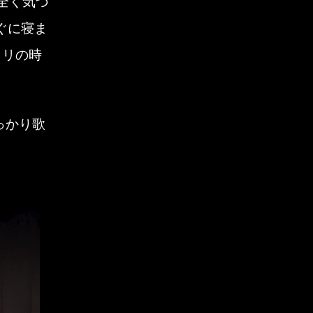
全く気づ
ノンタン(猫)
2020年4月
ぐに寝ま
ピアニスト
2020年3月
クリの時
ホームページ
2020年1月
っかり歌
レッスン
2019年11月
伴奏者
2019年10月
公演案内
2019年8月
動画
2019年7月
合唱
2019年6月