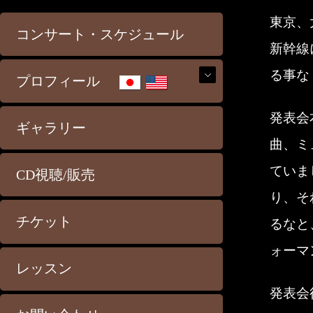
東京、
コンサート・スケジュール
新幹線
る事な
プロフィール
発表会
ギャラリー
曲、ミ
ていま
CD視聴/販売
り、そ
チケット
るなと
ォーマ
レッスン
発表会