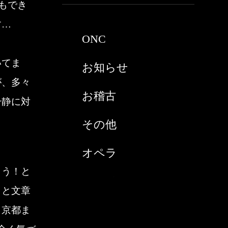
もでき
2021年3月
す…
ONC
2021年2月
いてま
お知らせ
2021年1月
が、多々
お稽古
2020年9月
冷静に対
その他
2020年8月
オペラ
2020年7月
こう！と
スペイン
2020年6月
うと文章
チケット購入
。京都ま
2020年5月