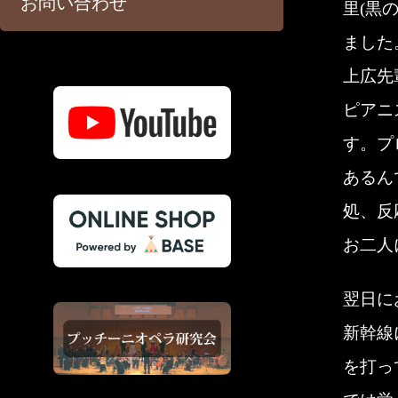
お問い合わせ
里(黒
ました
上広先
ピアニ
す。プ
あるん
処、反
お二人
翌日に
新幹線
を打っ