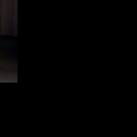
ピ
カ
女声合唱団レガーテ
2019年4月
テ
ア
ゴ
ニ
リ
姪っ子
ー
2019年3月
ス
ト
、
思い出
2019年2月
本
番
指揮者
2019年1月
終
了
、
暗譜
2018年10月
歌
手
未分類
、
2018年9月
生
徒
本番前
2018年8月
本番終了
2018年7月