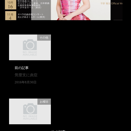
公
演
案
内
その他
前の記事
気管支に炎症
2016年8月30日
お稽古