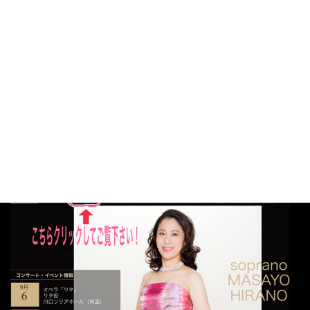
来年、オペラは「カルメン」「マノン・レスコー」「ドン・カル
ロ」と出演致します。
オペラやコンサート、好きな歌を歌わせて頂ける事に感謝し、一
つ一つの本番を大事に、丁寧に取り組んでいきたいと思います。
今後とも、どうぞ応援よろしくお願い致します！
ホームページ より「公演のご案内」ご覧下さい！
http://masayohirano.wixsite.com/opera
ー
ジ
、