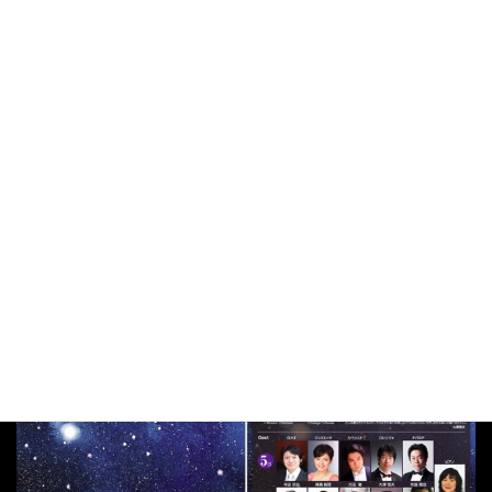
今回、ジュリエッタは初役で、自分での譜読みも含めると、半年
以上この作品と向き合ってきました。もがき苦しみながら取り組
んでる、私の初ベッリーニ作品、「カプレーティとモンテッ
キ」、素敵なプロダクションですので、沢山の方に観て頂きたい
と思っています。
関西からは遠いですが…新幹線で日帰り可能です！(笑) 会場をア
リーナ形式で使う、今回しか見られない小劇場演劇的オペラ・岩
田達宗演出「カプレーティとモンテッキ」、東京観光を兼ねてい
かがでしょうか〜なんて厚かましい宣伝…(笑)
チケットは完売間近、ぜひともお越し下さい！チケットのお手配
承ります！