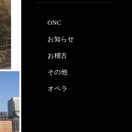
2021年3月
ONC
2021年2月
お知らせ
2021年1月
お稽古
2020年9月
その他
2020年8月
オペラ
2020年7月
スペイン
2020年6月
チケット購入
2020年5月