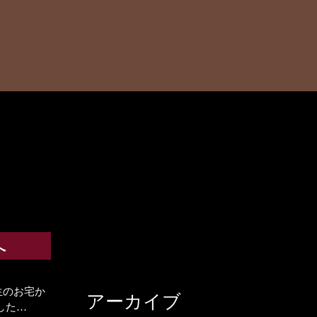
へ
生のお宅か
アーカイブ
した…