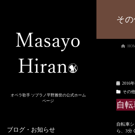
その
HO
2016
その
オペラ歌手 ソプラノ平野雅世の公式ホーム
ページ
自転
自転車シ
ブログ・お知らせ
ら、3分