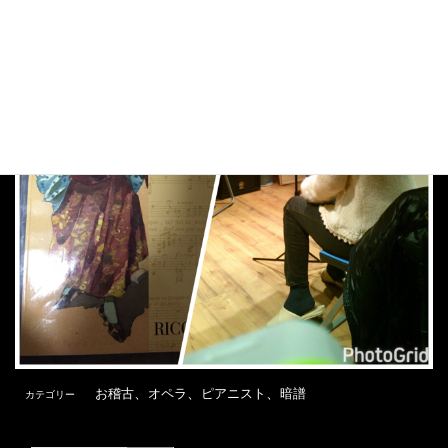
、
、
、
お稽古
オペラ
ピアニスト
暗譜
カテゴリー